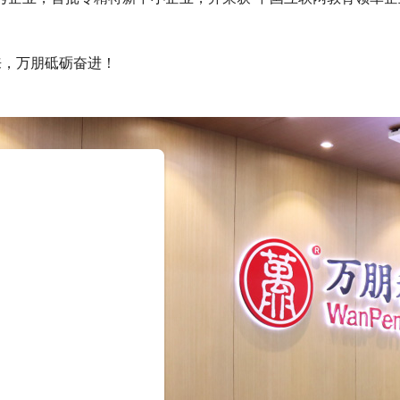
来，万朋砥砺奋进！